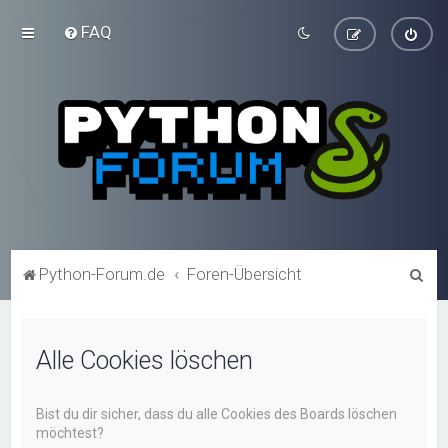
FAQ
S
Python-Forum.de
Foren-Übersicht
u
c
Alle Cookies löschen
h
e
Bist du dir sicher, dass du alle Cookies des Boards löschen
möchtest?