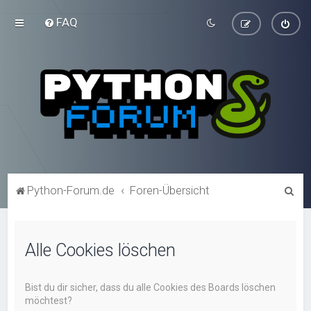
FAQ
S
Python-Forum.de
Foren-Übersicht
u
c
Alle Cookies löschen
h
e
Bist du dir sicher, dass du alle Cookies des Boards löschen
möchtest?