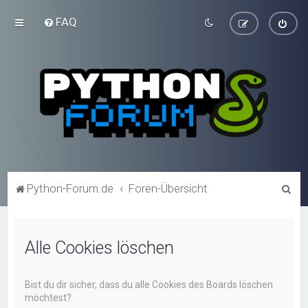
FAQ
S
Python-Forum.de
Foren-Übersicht
u
c
Alle Cookies löschen
h
e
Bist du dir sicher, dass du alle Cookies des Boards löschen
möchtest?