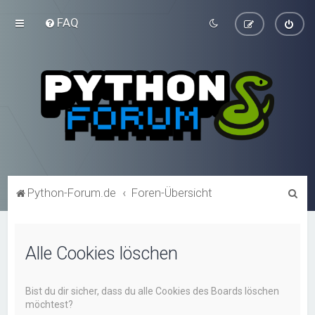
FAQ
S
Python-Forum.de
Foren-Übersicht
u
c
Alle Cookies löschen
h
e
Bist du dir sicher, dass du alle Cookies des Boards löschen
möchtest?