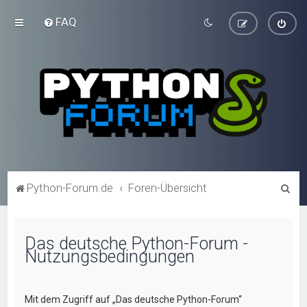
FAQ
S
Python-Forum.de
Foren-Übersicht
u
c
Das deutsche Python-Forum -
h
Nutzungsbedingungen
e
Mit dem Zugriff auf „Das deutsche Python-Forum“