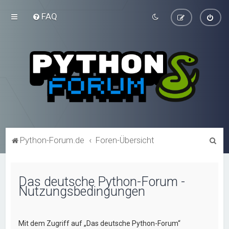
FAQ
S
Python-Forum.de
Foren-Übersicht
u
c
Das deutsche Python-Forum -
h
Nutzungsbedingungen
e
Mit dem Zugriff auf „Das deutsche Python-Forum“