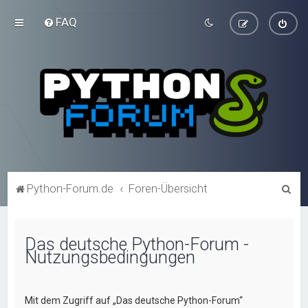
FAQ
S
Python-Forum.de
Foren-Übersicht
u
c
Das deutsche Python-Forum -
h
Nutzungsbedingungen
e
Mit dem Zugriff auf „Das deutsche Python-Forum“