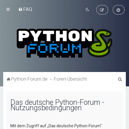
FAQ
S
Python-Forum.de
Foren-Übersicht
u
c
Das deutsche Python-Forum -
h
Nutzungsbedingungen
e
Mit dem Zugriff auf „Das deutsche Python-Forum“