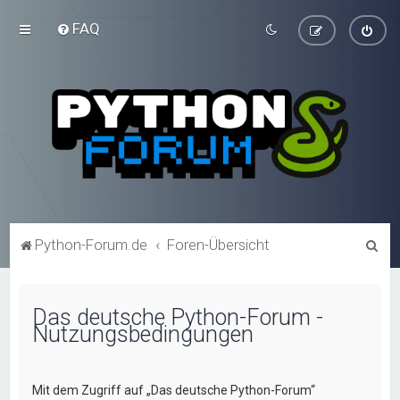
FAQ
S
Python-Forum.de
Foren-Übersicht
u
c
Das deutsche Python-Forum -
h
Nutzungsbedingungen
e
Mit dem Zugriff auf „Das deutsche Python-Forum“