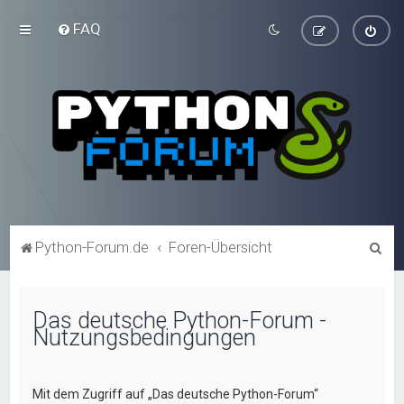
FAQ
S
Python-Forum.de
Foren-Übersicht
u
c
Das deutsche Python-Forum -
h
Nutzungsbedingungen
e
Mit dem Zugriff auf „Das deutsche Python-Forum“