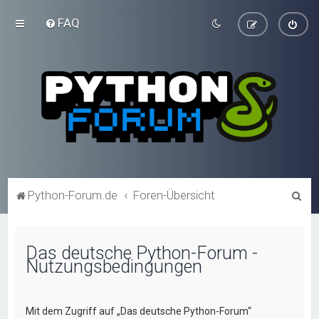
FAQ
S
Python-Forum.de
Foren-Übersicht
u
c
Das deutsche Python-Forum -
h
Nutzungsbedingungen
e
Mit dem Zugriff auf „Das deutsche Python-Forum“