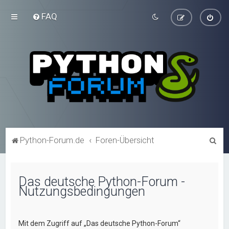
FAQ
S
Python-Forum.de
Foren-Übersicht
u
c
Das deutsche Python-Forum -
h
Nutzungsbedingungen
e
Mit dem Zugriff auf „Das deutsche Python-Forum“