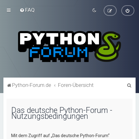
FAQ
S
Python-Forum.de
Foren-Übersicht
u
c
Das deutsche Python-Forum -
h
Nutzungsbedingungen
e
Mit dem Zugriff auf „Das deutsche Python-Forum“