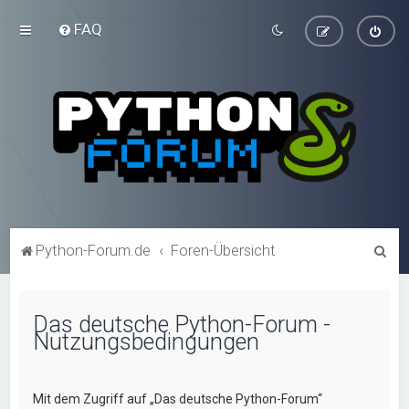
FAQ
S
Python-Forum.de
Foren-Übersicht
u
c
Das deutsche Python-Forum -
h
Nutzungsbedingungen
e
Mit dem Zugriff auf „Das deutsche Python-Forum“