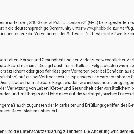
ine unter der „
GNU General Public License v2
“ (GPL) bereitgestellten 
urch die deutschsprachige Community unter
www.phpbb.de
zur Verfügu
n insbesondere die Verwendung der Software für bestimmte Zwecke nich
on Leben, Körper und Gesundheit und der Verletzung wesentlicher Vertra
 zurückzuführen sind. Dies gilt auch für mittelbare Folgeschäden wie 
vorsätzlichem oder grob fahrlässigem Verhalten oder bei Schäden aus 
lpflichten) auf die bei Vertragsschluss typischerweise vorhersehbaren 
Dies gilt auch für mittelbare Folgeschäden wie insbesondere entgange
er Verletzung von Leben, Körper und Gesundheit oder vorsätzlichem od
den und im Übrigen der Höhe nach auf die vertragstypischen Durchschn
nngemäß auch zugunsten der Mitarbeiter und Erfüllungsgehilfen des Bet
alem Recht bleiben unberührt.
gen und die Datenschutzerklärung zu ändern. Die Änderung wird dem Nutz