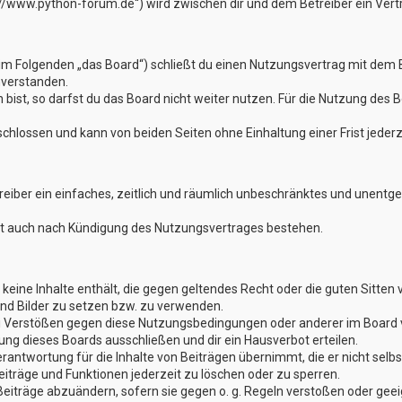
://www.python-forum.de“) wird zwischen dir und dem Betreiber ein Ver
im Folgenden „das Board“) schließt du einen Nutzungsvertrag mit dem B
nverstanden.
st, so darfst du das Board nicht weiter nutzen. Für die Nutzung des Boa
hlossen und kann von beiden Seiten ohne Einhaltung einer Frist jederz
treiber ein einfaches, zeitlich und räumlich unbeschränktes und unentg
bt auch nach Kündigung des Nutzungsvertrages bestehen.
er keine Inhalte enthält, die gegen geltendes Recht oder die guten Sitte
und Bilder zu setzen bzw. zu verwenden.
ei Verstößen gegen diese Nutzungsbedingungen oder anderer im Board v
g dieses Boards ausschließen und dir ein Hausverbot erteilen.
rantwortung für die Inhalte von Beiträgen übernimmt, die er nicht selbst
iträge und Funktionen jederzeit zu löschen oder zu sperren.
Beiträge abzuändern, sofern sie gegen o. g. Regeln verstoßen oder gee