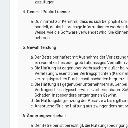
zuzufügen.
4. General Public License
Du nimmst zur Kenntnis, dass es sich bei phpBB um e
handelt; deutschsprachige Informationen werden d
Weise, wie die Software verwendet wird. Sie könne
nehmen.
5. Gewährleistung
Der Betreiber haftet mit Ausnahme der Verletzung v
ein vorsätzliches oder grob fahrlässiges Verhalten
Die Haftung ist gegenüber Verbrauchern außer bei 
Verletzung wesentlicher Vertragspflichten (Kardina
vertragstypischen Durchschnittsschäden begrenzt. 
Die Haftung ist gegenüber Unternehmern außer bei d
Vertragsschluss typischerweise vorhersehbaren Schä
Schäden, insbesondere entgangenen Gewinn.
Die Haftungsbegrenzung der Absätze a bis c gilt si
Ansprüche für eine Haftung aus zwingendem nation
6. Änderungsvorbehalt
Der Betreiber ist berechtigt, die Nutzungsbedingun