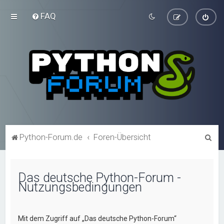
FAQ
S
Python-Forum.de
Foren-Übersicht
u
c
Das deutsche Python-Forum -
h
Nutzungsbedingungen
e
Mit dem Zugriff auf „Das deutsche Python-Forum“