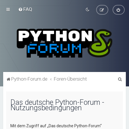
FAQ
S
Python-Forum.de
Foren-Übersicht
u
c
Das deutsche Python-Forum -
h
Nutzungsbedingungen
e
Mit dem Zugriff auf „Das deutsche Python-Forum“