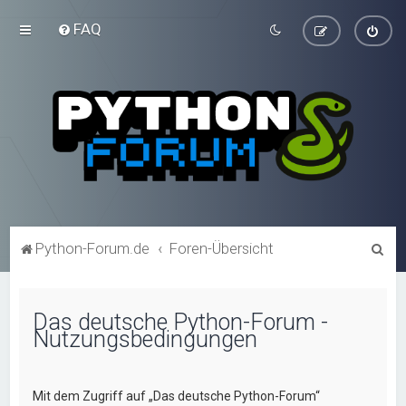
FAQ
S
Python-Forum.de
Foren-Übersicht
u
c
Das deutsche Python-Forum -
h
Nutzungsbedingungen
e
Mit dem Zugriff auf „Das deutsche Python-Forum“