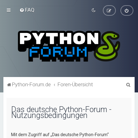
FAQ
S
Python-Forum.de
Foren-Übersicht
u
c
Das deutsche Python-Forum -
h
Nutzungsbedingungen
e
Mit dem Zugriff auf „Das deutsche Python-Forum“