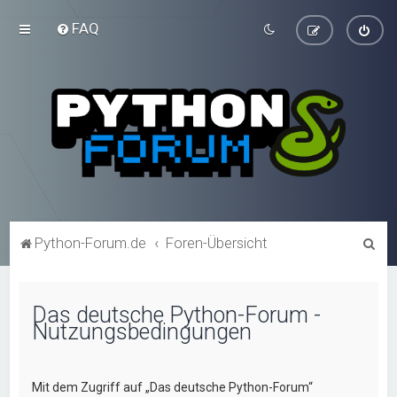
FAQ
S
Python-Forum.de
Foren-Übersicht
u
c
Das deutsche Python-Forum -
h
Nutzungsbedingungen
e
Mit dem Zugriff auf „Das deutsche Python-Forum“