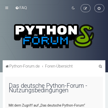
FAQ
S
Python-Forum.de
Foren-Übersicht
u
c
Das deutsche Python-Forum -
h
Nutzungsbedingungen
e
Mit dem Zugriff auf „Das deutsche Python-Forum“