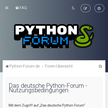
FAQ
S
Python-Forum.de
Foren-Übersicht
u
c
Das deutsche Python-Forum -
h
Nutzungsbedingungen
e
Mit dem Zugriff auf „Das deutsche Python-Forum“