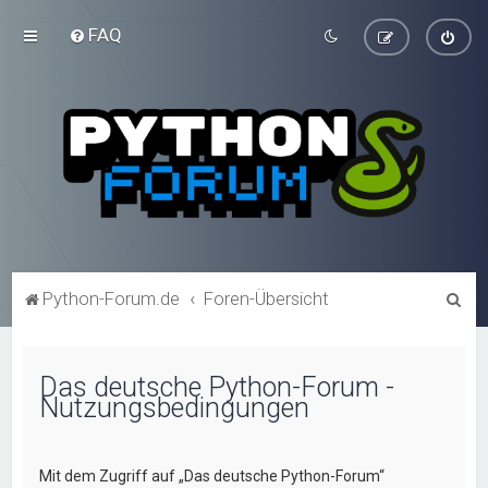
FAQ
S
Python-Forum.de
Foren-Übersicht
u
c
Das deutsche Python-Forum -
h
Nutzungsbedingungen
e
Mit dem Zugriff auf „Das deutsche Python-Forum“