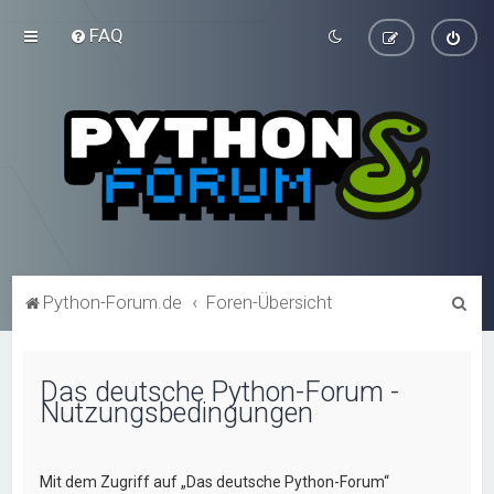
FAQ
S
Python-Forum.de
Foren-Übersicht
u
c
Das deutsche Python-Forum -
h
Nutzungsbedingungen
e
Mit dem Zugriff auf „Das deutsche Python-Forum“