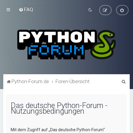
FAQ
S
Python-Forum.de
Foren-Übersicht
u
c
Das deutsche Python-Forum -
h
Nutzungsbedingungen
e
Mit dem Zugriff auf „Das deutsche Python-Forum“