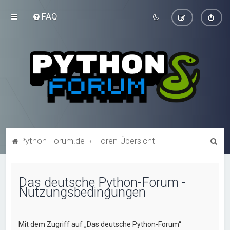
FAQ
S
Python-Forum.de
Foren-Übersicht
u
c
Das deutsche Python-Forum -
h
Nutzungsbedingungen
e
Mit dem Zugriff auf „Das deutsche Python-Forum“