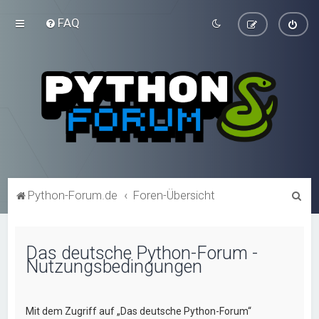
FAQ
S
Python-Forum.de
Foren-Übersicht
u
c
Das deutsche Python-Forum -
h
Nutzungsbedingungen
e
Mit dem Zugriff auf „Das deutsche Python-Forum“