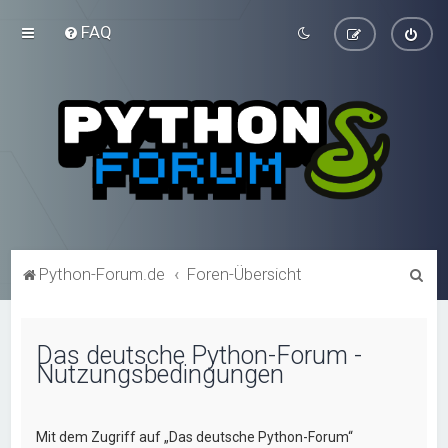
FAQ
S
Python-Forum.de
Foren-Übersicht
u
c
Das deutsche Python-Forum -
h
Nutzungsbedingungen
e
Mit dem Zugriff auf „Das deutsche Python-Forum“