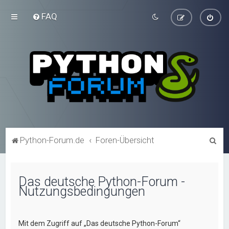
FAQ
S
Python-Forum.de
Foren-Übersicht
u
c
Das deutsche Python-Forum -
h
Nutzungsbedingungen
e
Mit dem Zugriff auf „Das deutsche Python-Forum“