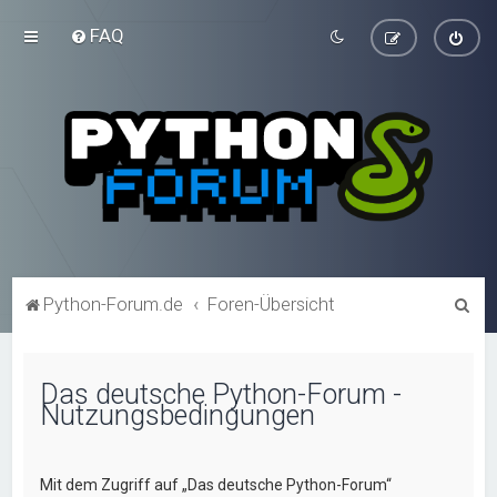
FAQ
S
Python-Forum.de
Foren-Übersicht
u
c
Das deutsche Python-Forum -
h
Nutzungsbedingungen
e
Mit dem Zugriff auf „Das deutsche Python-Forum“