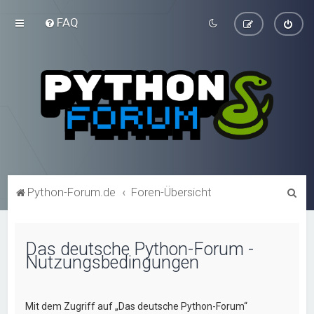
FAQ
S
Python-Forum.de
Foren-Übersicht
u
c
Das deutsche Python-Forum -
h
Nutzungsbedingungen
e
Mit dem Zugriff auf „Das deutsche Python-Forum“