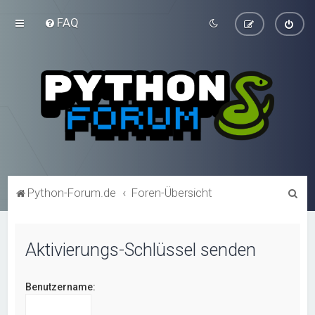
FAQ
S
Python-Forum.de
Foren-Übersicht
u
c
Aktivierungs-Schlüssel senden
h
e
Benutzername: