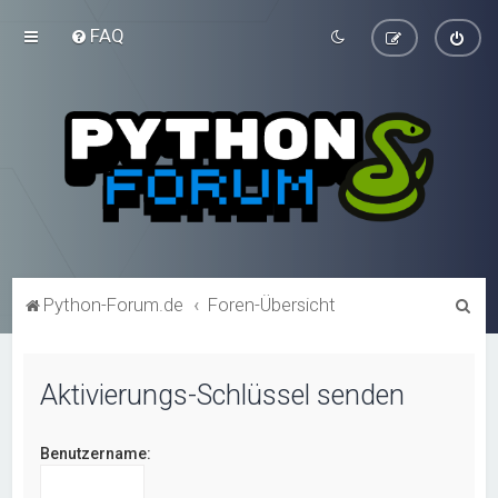
FAQ
S
Python-Forum.de
Foren-Übersicht
u
c
Aktivierungs-Schlüssel senden
h
e
Benutzername: