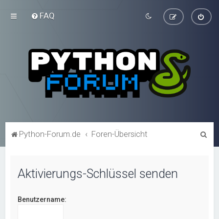
FAQ
S
Python-Forum.de
Foren-Übersicht
u
c
Aktivierungs-Schlüssel senden
h
e
Benutzername: