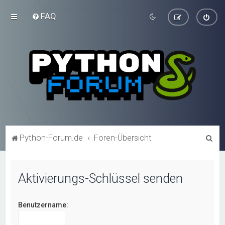
FAQ
S
Python-Forum.de
Foren-Übersicht
u
c
Aktivierungs-Schlüssel senden
h
e
Benutzername: