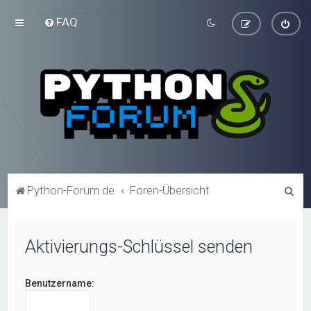
FAQ
S
Python-Forum.de
Foren-Übersicht
u
c
Aktivierungs-Schlüssel senden
h
e
Benutzername: