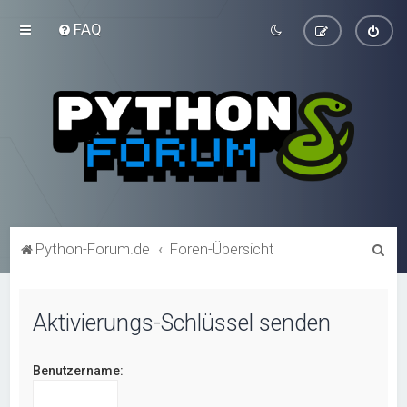
FAQ
S
Python-Forum.de
Foren-Übersicht
u
c
Aktivierungs-Schlüssel senden
h
e
Benutzername: