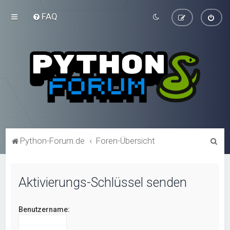
FAQ
S
Python-Forum.de
Foren-Übersicht
u
c
Aktivierungs-Schlüssel senden
h
e
Benutzername: