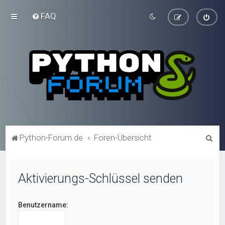
FAQ
S
Python-Forum.de
Foren-Übersicht
u
c
Aktivierungs-Schlüssel senden
h
e
Benutzername: