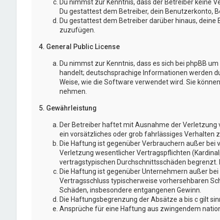
Du nimmst zur Kenntnis, dass der Betreiber keine Ve
Du gestattest dem Betreiber, dein Benutzerkonto, Be
Du gestattest dem Betreiber darüber hinaus, deine 
zuzufügen.
4. General Public License
Du nimmst zur Kenntnis, dass es sich bei phpBB um e
handelt; deutschsprachige Informationen werden d
Weise, wie die Software verwendet wird. Sie könne
nehmen.
5. Gewährleistung
Der Betreiber haftet mit Ausnahme der Verletzung v
ein vorsätzliches oder grob fahrlässiges Verhalten
Die Haftung ist gegenüber Verbrauchern außer bei 
Verletzung wesentlicher Vertragspflichten (Kardina
vertragstypischen Durchschnittsschäden begrenzt. 
Die Haftung ist gegenüber Unternehmern außer bei d
Vertragsschluss typischerweise vorhersehbaren Schä
Schäden, insbesondere entgangenen Gewinn.
Die Haftungsbegrenzung der Absätze a bis c gilt si
Ansprüche für eine Haftung aus zwingendem nation