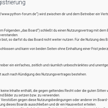
istrierung
://www.python-forum.de“) wird zwischen dir und dem Betreiber ein Ver
im Folgenden „das Board“) schließt du einen Nutzungsvertrag mit dem B
nverstanden.
st, so darfst du das Board nicht weiter nutzen. Für die Nutzung des Boa
hlossen und kann von beiden Seiten ohne Einhaltung einer Frist jederz
treiber ein einfaches, zeitlich und räumlich unbeschränktes und unentg
bt auch nach Kündigung des Nutzungsvertrages bestehen.
er keine Inhalte enthält, die gegen geltendes Recht oder die guten Sitte
und Bilder zu setzen bzw. zu verwenden.
ei Verstößen gegen diese Nutzungsbedingungen oder anderer im Board v
g dieses Boards ausschließen und dir ein Hausverbot erteilen.