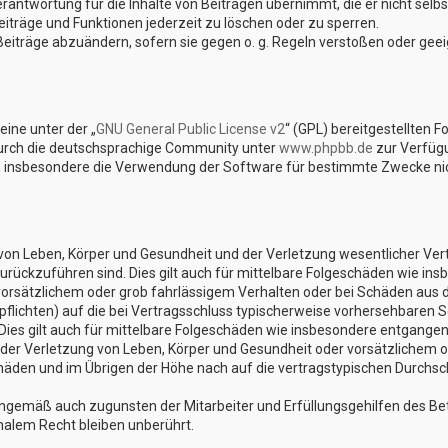
rantwortung für die Inhalte von Beiträgen übernimmt, die er nicht selbst
iträge und Funktionen jederzeit zu löschen oder zu sperren.
Beiträge abzuändern, sofern sie gegen o. g. Regeln verstoßen oder gee
ine unter der „
GNU General Public License v2
“ (GPL) bereitgestellten 
urch die deutschsprachige Community unter
www.phpbb.de
zur Verfügu
n insbesondere die Verwendung der Software für bestimmte Zwecke nich
on Leben, Körper und Gesundheit und der Verletzung wesentlicher Vertra
 zurückzuführen sind. Dies gilt auch für mittelbare Folgeschäden wie 
vorsätzlichem oder grob fahrlässigem Verhalten oder bei Schäden aus 
lpflichten) auf die bei Vertragsschluss typischerweise vorhersehbaren 
Dies gilt auch für mittelbare Folgeschäden wie insbesondere entgange
er Verletzung von Leben, Körper und Gesundheit oder vorsätzlichem od
den und im Übrigen der Höhe nach auf die vertragstypischen Durchschn
nngemäß auch zugunsten der Mitarbeiter und Erfüllungsgehilfen des Bet
alem Recht bleiben unberührt.