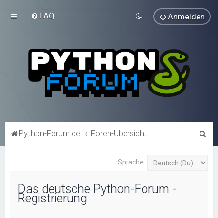
FAQ
Anmelden
S
Python-Forum.de
Foren-Übersicht
u
c
Sprache:
h
Das deutsche Python-Forum -
e
Registrierung