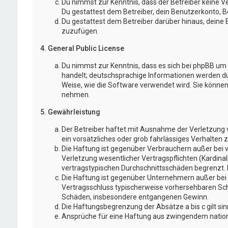
Du nimmst zur Kenntnis, dass der Betreiber keine Ve
Du gestattest dem Betreiber, dein Benutzerkonto, Be
Du gestattest dem Betreiber darüber hinaus, deine 
zuzufügen.
4. General Public License
Du nimmst zur Kenntnis, dass es sich bei phpBB um e
handelt; deutschsprachige Informationen werden d
Weise, wie die Software verwendet wird. Sie könne
nehmen.
5. Gewährleistung
Der Betreiber haftet mit Ausnahme der Verletzung v
ein vorsätzliches oder grob fahrlässiges Verhalten
Die Haftung ist gegenüber Verbrauchern außer bei 
Verletzung wesentlicher Vertragspflichten (Kardina
vertragstypischen Durchschnittsschäden begrenzt. 
Die Haftung ist gegenüber Unternehmern außer bei d
Vertragsschluss typischerweise vorhersehbaren Schä
Schäden, insbesondere entgangenen Gewinn.
Die Haftungsbegrenzung der Absätze a bis c gilt si
Ansprüche für eine Haftung aus zwingendem nation