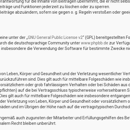
rantwortung für die Inhalte von Beiträgen übernimmt, die er nicht selbst
iträge und Funktionen jederzeit zu löschen oder zu sperren.
Beiträge abzuändern, sofern sie gegen o. g. Regeln verstoßen oder gee
ine unter der „
GNU General Public License v2
“ (GPL) bereitgestellten 
urch die deutschsprachige Community unter
www.phpbb.de
zur Verfügu
n insbesondere die Verwendung der Software für bestimmte Zwecke nich
on Leben, Körper und Gesundheit und der Verletzung wesentlicher Vertra
 zurückzuführen sind. Dies gilt auch für mittelbare Folgeschäden wie 
vorsätzlichem oder grob fahrlässigem Verhalten oder bei Schäden aus 
lpflichten) auf die bei Vertragsschluss typischerweise vorhersehbaren 
Dies gilt auch für mittelbare Folgeschäden wie insbesondere entgange
er Verletzung von Leben, Körper und Gesundheit oder vorsätzlichem od
den und im Übrigen der Höhe nach auf die vertragstypischen Durchschn
nngemäß auch zugunsten der Mitarbeiter und Erfüllungsgehilfen des Bet
alem Recht bleiben unberührt.