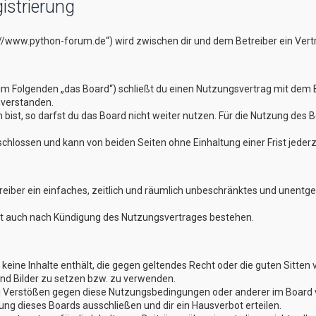
istrierung
://www.python-forum.de“) wird zwischen dir und dem Betreiber ein Ver
im Folgenden „das Board“) schließt du einen Nutzungsvertrag mit dem B
nverstanden.
st, so darfst du das Board nicht weiter nutzen. Für die Nutzung des Boa
hlossen und kann von beiden Seiten ohne Einhaltung einer Frist jederz
treiber ein einfaches, zeitlich und räumlich unbeschränktes und unentg
bt auch nach Kündigung des Nutzungsvertrages bestehen.
er keine Inhalte enthält, die gegen geltendes Recht oder die guten Sitte
und Bilder zu setzen bzw. zu verwenden.
ei Verstößen gegen diese Nutzungsbedingungen oder anderer im Board v
g dieses Boards ausschließen und dir ein Hausverbot erteilen.