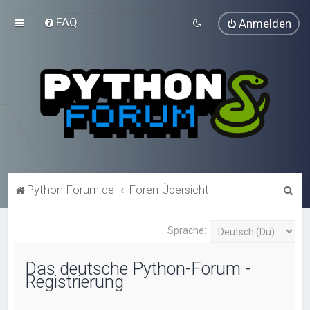
FAQ
Anmelden
S
Python-Forum.de
Foren-Übersicht
u
c
Sprache:
h
Das deutsche Python-Forum -
e
Registrierung