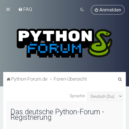
FAQ
Anmelden
S
Python-Forum.de
Foren-Übersicht
u
c
Sprache:
h
Das deutsche Python-Forum -
e
Registrierung