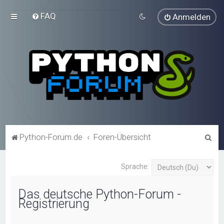
FAQ
Anmelden
S
Python-Forum.de
Foren-Übersicht
u
c
Sprache:
h
Das deutsche Python-Forum -
e
Registrierung