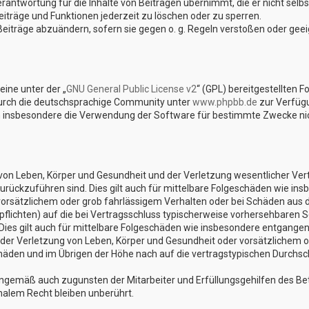
rantwortung für die Inhalte von Beiträgen übernimmt, die er nicht selbst
iträge und Funktionen jederzeit zu löschen oder zu sperren.
Beiträge abzuändern, sofern sie gegen o. g. Regeln verstoßen oder gee
ine unter der „
GNU General Public License v2
“ (GPL) bereitgestellten 
urch die deutschsprachige Community unter
www.phpbb.de
zur Verfügu
n insbesondere die Verwendung der Software für bestimmte Zwecke nich
on Leben, Körper und Gesundheit und der Verletzung wesentlicher Vertra
 zurückzuführen sind. Dies gilt auch für mittelbare Folgeschäden wie 
vorsätzlichem oder grob fahrlässigem Verhalten oder bei Schäden aus 
lpflichten) auf die bei Vertragsschluss typischerweise vorhersehbaren 
Dies gilt auch für mittelbare Folgeschäden wie insbesondere entgange
er Verletzung von Leben, Körper und Gesundheit oder vorsätzlichem od
den und im Übrigen der Höhe nach auf die vertragstypischen Durchschn
nngemäß auch zugunsten der Mitarbeiter und Erfüllungsgehilfen des Bet
alem Recht bleiben unberührt.