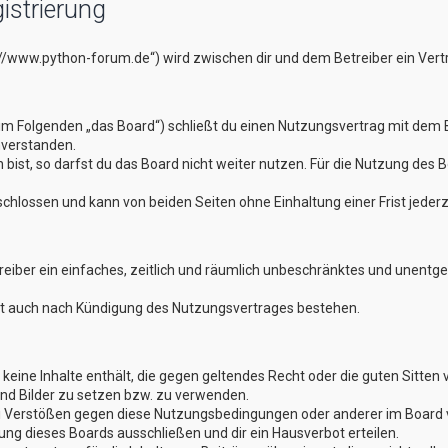
istrierung
://www.python-forum.de“) wird zwischen dir und dem Betreiber ein Ver
im Folgenden „das Board“) schließt du einen Nutzungsvertrag mit dem B
nverstanden.
st, so darfst du das Board nicht weiter nutzen. Für die Nutzung des Boa
hlossen und kann von beiden Seiten ohne Einhaltung einer Frist jederz
treiber ein einfaches, zeitlich und räumlich unbeschränktes und unentg
bt auch nach Kündigung des Nutzungsvertrages bestehen.
er keine Inhalte enthält, die gegen geltendes Recht oder die guten Sitte
und Bilder zu setzen bzw. zu verwenden.
ei Verstößen gegen diese Nutzungsbedingungen oder anderer im Board v
g dieses Boards ausschließen und dir ein Hausverbot erteilen.