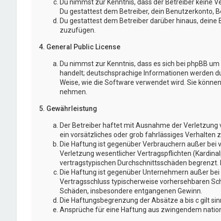
Du nimmst zur Kenntnis, dass der Betreiber keine Ve
Du gestattest dem Betreiber, dein Benutzerkonto, Be
Du gestattest dem Betreiber darüber hinaus, deine 
zuzufügen.
4. General Public License
Du nimmst zur Kenntnis, dass es sich bei phpBB um e
handelt; deutschsprachige Informationen werden d
Weise, wie die Software verwendet wird. Sie könne
nehmen.
5. Gewährleistung
Der Betreiber haftet mit Ausnahme der Verletzung v
ein vorsätzliches oder grob fahrlässiges Verhalten
Die Haftung ist gegenüber Verbrauchern außer bei 
Verletzung wesentlicher Vertragspflichten (Kardina
vertragstypischen Durchschnittsschäden begrenzt. 
Die Haftung ist gegenüber Unternehmern außer bei d
Vertragsschluss typischerweise vorhersehbaren Schä
Schäden, insbesondere entgangenen Gewinn.
Die Haftungsbegrenzung der Absätze a bis c gilt si
Ansprüche für eine Haftung aus zwingendem nation