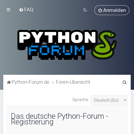
FAQ
Anmelden
S
Python-Forum.de
Foren-Übersicht
u
c
Sprache:
h
Das deutsche Python-Forum -
e
Registrierung