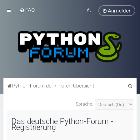
FAQ
Anmelden
S
Python-Forum.de
Foren-Übersicht
u
c
Sprache:
h
Das deutsche Python-Forum -
e
Registrierung