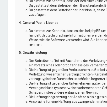
Du nimmst zur Kenntnis, dass der Betreiber keine Ve
Du gestattest dem Betreiber, dein Benutzerkonto, Be
Du gestattest dem Betreiber darüber hinaus, deine 
zuzufügen.
4. General Public License
Du nimmst zur Kenntnis, dass es sich bei phpBB um e
handelt; deutschsprachige Informationen werden d
Weise, wie die Software verwendet wird. Sie könne
nehmen.
5. Gewährleistung
Der Betreiber haftet mit Ausnahme der Verletzung v
ein vorsätzliches oder grob fahrlässiges Verhalten
Die Haftung ist gegenüber Verbrauchern außer bei 
Verletzung wesentlicher Vertragspflichten (Kardina
vertragstypischen Durchschnittsschäden begrenzt. 
Die Haftung ist gegenüber Unternehmern außer bei d
Vertragsschluss typischerweise vorhersehbaren Schä
Schäden, insbesondere entgangenen Gewinn.
Die Haftungsbegrenzung der Absätze a bis c gilt si
Ansprüche für eine Haftung aus zwingendem nation