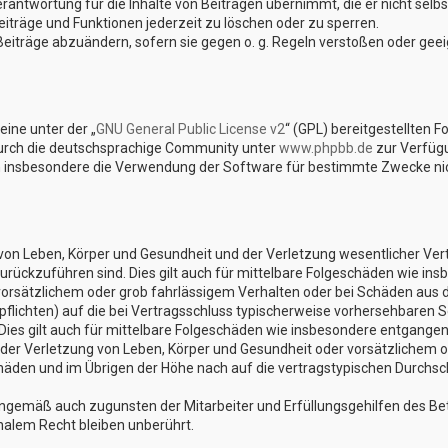
rantwortung für die Inhalte von Beiträgen übernimmt, die er nicht selbst
iträge und Funktionen jederzeit zu löschen oder zu sperren.
Beiträge abzuändern, sofern sie gegen o. g. Regeln verstoßen oder gee
ine unter der „
GNU General Public License v2
“ (GPL) bereitgestellten 
urch die deutschsprachige Community unter
www.phpbb.de
zur Verfügu
n insbesondere die Verwendung der Software für bestimmte Zwecke nich
on Leben, Körper und Gesundheit und der Verletzung wesentlicher Vertra
 zurückzuführen sind. Dies gilt auch für mittelbare Folgeschäden wie 
vorsätzlichem oder grob fahrlässigem Verhalten oder bei Schäden aus 
lpflichten) auf die bei Vertragsschluss typischerweise vorhersehbaren 
Dies gilt auch für mittelbare Folgeschäden wie insbesondere entgange
er Verletzung von Leben, Körper und Gesundheit oder vorsätzlichem od
den und im Übrigen der Höhe nach auf die vertragstypischen Durchschn
nngemäß auch zugunsten der Mitarbeiter und Erfüllungsgehilfen des Bet
alem Recht bleiben unberührt.