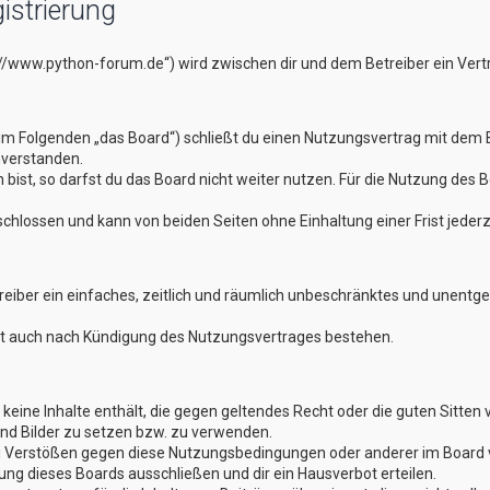
istrierung
://www.python-forum.de“) wird zwischen dir und dem Betreiber ein Ver
im Folgenden „das Board“) schließt du einen Nutzungsvertrag mit dem B
nverstanden.
st, so darfst du das Board nicht weiter nutzen. Für die Nutzung des Boa
hlossen und kann von beiden Seiten ohne Einhaltung einer Frist jederz
treiber ein einfaches, zeitlich und räumlich unbeschränktes und unentg
bt auch nach Kündigung des Nutzungsvertrages bestehen.
er keine Inhalte enthält, die gegen geltendes Recht oder die guten Sitte
und Bilder zu setzen bzw. zu verwenden.
ei Verstößen gegen diese Nutzungsbedingungen oder anderer im Board v
g dieses Boards ausschließen und dir ein Hausverbot erteilen.