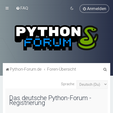
FAQ
Anmelden
S
Python-Forum.de
Foren-Übersicht
u
c
Sprache:
h
Das deutsche Python-Forum -
e
Registrierung